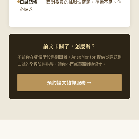
口試恐懼
——面對委員的挑戰性問題，準備不足、信
心缺乏
論文卡關了，怎麼辦？
不論你在哪個階段遇到困難，AriseMentor 提供從選題到
口試的全程陪伴指導，讓你不再孤單面對這場仗。
預約論文諮詢服務 →