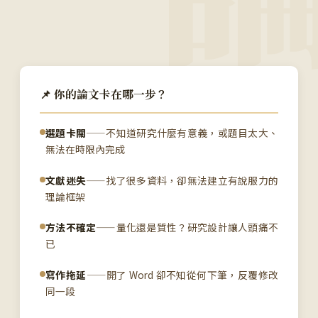
📌 你的論文卡在哪一步？
選題卡關
——不知道研究什麼有意義，或題目太大、
無法在時限內完成
文獻迷失
——找了很多資料，卻無法建立有說服力的
理論框架
方法不確定
——量化還是質性？研究設計讓人頭痛不
已
寫作拖延
——開了 Word 卻不知從何下筆，反覆修改
同一段