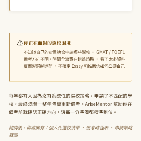
⚠️
你正在面對的選校困境
不知道自己的背景適合申請哪些學校 · GMAT / TOEFL
備考方向不明，時間全浪費在錯誤策略 · 看了太多資料
反而越選越迷茫 · 不確定 Essay 和推薦信如何凸顯自己
每年都有人因為沒有系統性的選校策略，申請了不匹配的學
校，最終浪費一整年時間重新備考。AriseMentor 幫助你在
備考前就確認正確方向，讓每一分準備都精準到位。
諮詢後，你將擁有：個人化選校清單 · 備考時程表 · 申請策略
藍圖