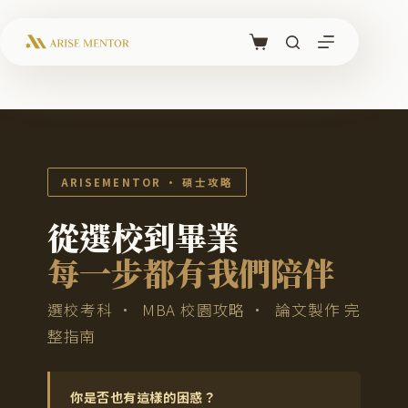
跳
至
購
主
物
要
車
內
容
ARISEMENTOR · 碩士攻略
從選校到畢業
每一步都有我們陪伴
選校考科 · MBA 校園攻略 · 論文製作 完
整指南
你是否也有這樣的困惑？