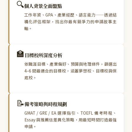
🔍
個人背景全面盤點
工作年資、GPA、產業經歷、語言能力——透過結
構化評估框架，找出你最有競爭力的申請故事主
軸。
🏫
目標校所深度分析
依職涯目標、產業偏好、預算與地理條件，篩選出
4–6 間最適合的目標校，涵蓋夢想校、目標校與保
底校。
📝
備考策略與時程規劃
GMAT / GRE / EA 選擇指引、TOEFL 備考時程、
Essay 與推薦信差異化策略，用最短時間打造最強
申請。