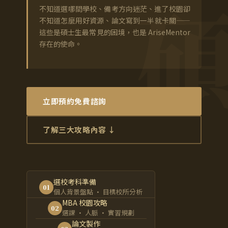
不知道選哪間學校、備考方向迷茫、進了校園卻
不知道怎麼用好資源、論文寫到一半就卡關——
這些是碩士生最常見的困境，也是 AriseMentor
存在的使命。
立即預約免費諮詢
了解三大攻略內容 ↓
選校考科準備
01
個人背景盤點 · 目標校所分析
MBA 校園攻略
02
選課 · 人脈 · 實習規劃
論文製作