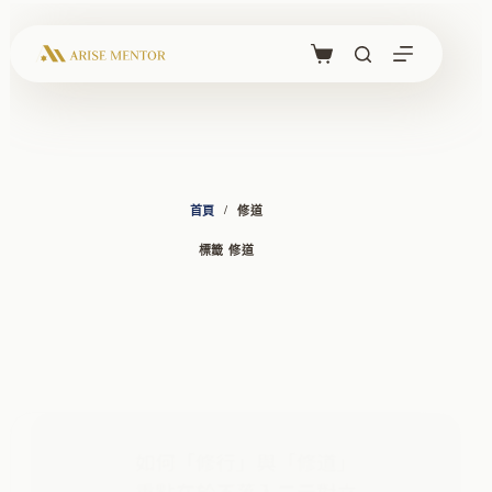
跳
至
主
購
要
物
內
車
容
/
首頁
修道
標籤
修道