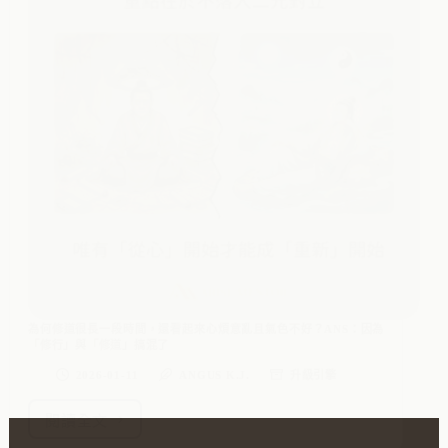
為何修道很長一段時間，還看起來心煩意亂且氣色不好？ANS：因為
「修行」與「修道」搞混了
2026-01-11
ANGUS K.J.
升級引擎
閱讀全文
為