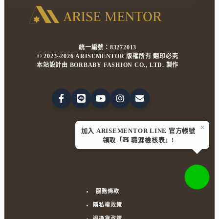
何
修
道
很
長
統一編號：83272013
一
© 2023~2026 ARISEMENTOR 版權所有 翻印必究
段
本站設計由 BORBABY FASHION CO., LTD. 製作
時
間，
還
看
起
來
×
加入 ARISEMENTOR LINE 官方帳號
DMCA
PROTECTED
心
領取「🧸 職涯檢核表」!
煩
意
亂
且
氣
服務條款
色
不
隱私權政策
好？
退換貨政策