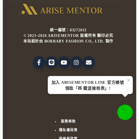
提
升
職
場
解
統一編號：83272013
決
© 2023~2026 ARISEMENTOR 版權所有 翻印必究
問
本站設計由 BORBABY FASHION CO., LTD. 製作
題
的
能
力，
掌
握
×
加入 ARISEMENTOR LINE 官方帳號
I.D.E.A.
DMCA
PROTECTED
領取「🧸 職涯檢核表」!
模
型
思
考
工
服務條款
具
告
隱私權政策
別
退換貨政策