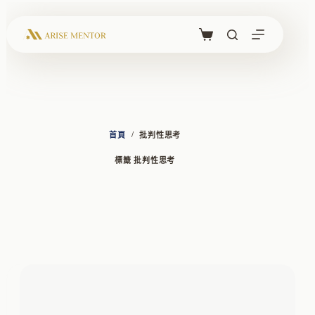
跳
至
主
購
要
物
內
車
容
/
首頁
批判性思考
標籤
批判性思考