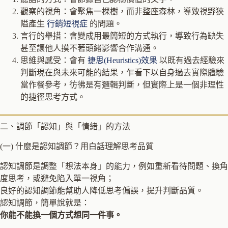
觀察的視角：會聚焦一棵樹，而非整座森林，導致視野狹
隘產生
行銷短視症
的問題。
言行的舉措：會變成用最簡短的方式執行，導致行為缺失
甚至讓他人摸不著頭緒影響合作溝通。
思維與感受：會有
捷思(Heuristics)效果
以既有過去經驗來
判斷現在與未來可能的結果，乍看下以自身過去實際體驗
當作餐參考，彷彿是有邏輯判斷，但實際上是一個非理性
的捷徑思考方式。
二、調節「認知」與「情緒」的方法
(一) 什麼是認知調節？用白話理解思考品質
認知調節是調整「想法本身」的能力，例如重新看待問題、換角
度思考，或避免陷入單一視角；
良好的認知調節能幫助人降低思考偏誤，提升判斷品質。
認知調節，簡單說就是：
你能不能換一個方式想同一件事。