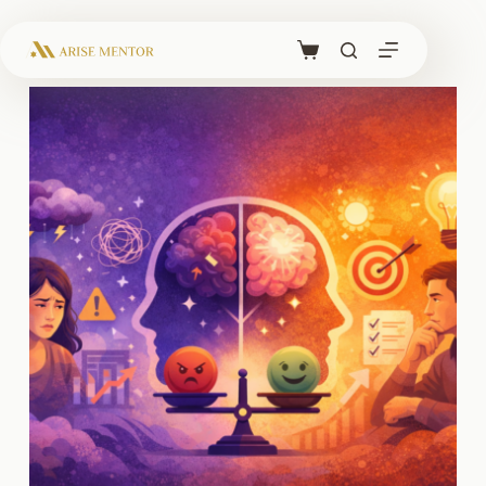
跳
至
購
主
物
要
車
內
容