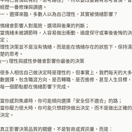
平時已習慣既有的「思考路徑」，所以要改變舊有思考習慣，會
經歷一番修煉與調適。
一、選擇來臨，多數人以為自己理性，其實被情緒影響？
情緒會影響人對風險、選項與後果的判斷；
當情緒未被調節時，人容易做出衝動、過度保守或事後後悔的決
定；
理性決策並不是沒有情緒，而是能在情緒存在的狀態下，保持清
楚的思考。
(一) 理性與感性參雜會影響你最後的決策
很多人相信自己做決定時是理性的，但事實上，我們每天的大多
數選擇，包含職涯方向、是否轉職、是否進修、甚至人生目標，
每一個節點都在情緒影響下完成。
當你感到焦慮時，你可能傾向選擇「安全但不適合」的路；
當你壓力很大時，你可能只想趕快做出決定，而不是做出正確的
決定。
真正影響決策品質的關鍵，不是智商或資訊量，而是：