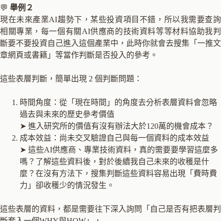
💬
舉例２
現在未來產業AI趨勢下，某些投資項目不錯，所以我需要查詢
相關專業，每一個有關AI供應商的技術資料等等材料協助我判
斷要不要投資自己進入這個產業中，此時你就會去搜集「一推文
章網頁或書籍」等當作判斷是否投入的參考。
這些表層判斷，簡單出現 2 個判斷問題：
時間角度：從「現在時間」的角度去分析表層資料會忽略
過去與未來的歷史參考價值
➤ 進入研究所的價值有沒有辦法大於120萬的機會成本？
成本效益：尚未交叉驗證自己與每一個資料的成本效益
➤ 這些AI供應商、專業技術資料，真的需要要學習這麼多
嗎？了解這些資料後，對於後續我自己未來的收穫是什
麼？在沒有方法下，搜集判斷這些資料容易出現「費時費
力」卻收穫少的情況發生。
這些表層的資料，都是需要往下深入詢問「自己是否有把表層判
斷套入一個WHY與HOW」，