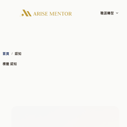
跳
至
主
職涯轉型
要
內
容
/
首頁
認知
標籤
認知