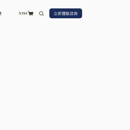
立即體驗諮詢
NT$
0
號
購
物
車